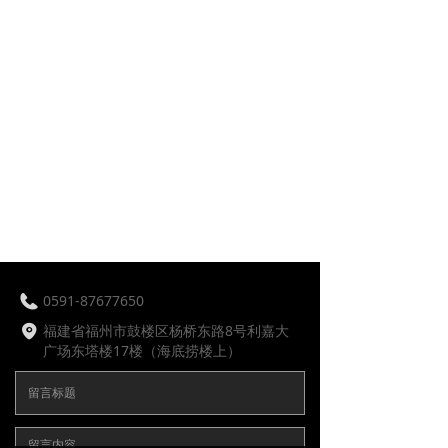
0591-87677650
福建省福州市鼓楼区杨桥东路8号利嘉大
广场东塔楼17楼（海底捞楼上）