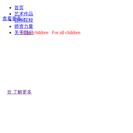
首页
艺术作品
查看更多 >
合作院校
师资力量
关于我们
All for children For all children
·
专注名校申请
·
名校导师作品集辅导
·
覆盖所有主流专业
·
背景提升
ARTER
国际艺术留学
뀠
了解更多