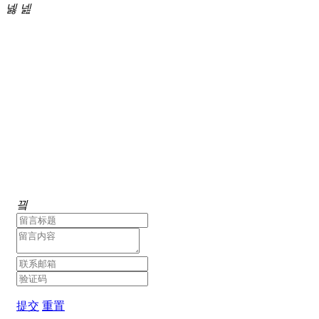
넳
넲
끸
提交
重置