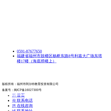
0591-87677650
福建省福州市鼓楼区杨桥东路8号利嘉大广场东塔
楼17楼（海底捞楼上）
版权所有：福州市阿尔特教育投资有限公司
备案号：闽ICP备16027300号
낀
首页
끅
联系电话
끤
在线咨询
넹
联系地址